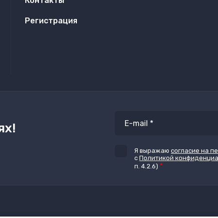
Контакты
Регистрация
ях!
Я выражаю
согласие на п
с
Политикой конфиденци
*
п. 4.2.6)