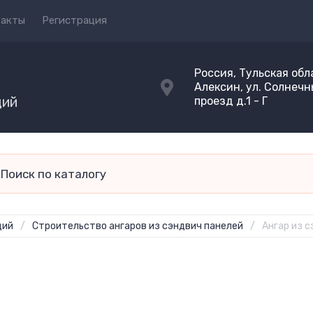
такты
Регистрация
Россия, Тульская обла
Алексин, ул. Солнеч
ций
проезд д.1 - Г
ций
/
Строительство ангаров из сэндвич панелей
/
Ангар из с